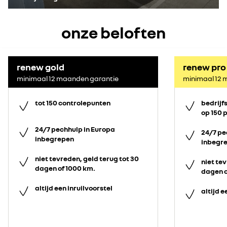
onze beloften
renew gold
renew pro
minimaal 12 maanden garantie
minimaal 12 
tot 150 controlepunten
bedrijf
op 150 
24/7 pechhulp in Europa
24/7 pe
inbegrepen
inbegr
niet tevreden, geld terug tot 30
niet tev
dagen of 1000 km.
dagen o
altijd een inruilvoorstel
altijd e