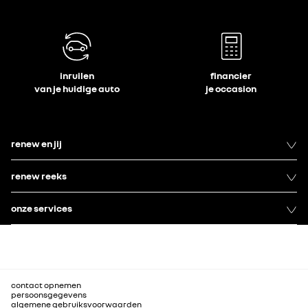
inruilen
financier
van je huidige auto
je occasion
renew en jij
renew reeks
onze services
contact opnemen
persoonsgegevens
algemene gebruiksvoorwaarden