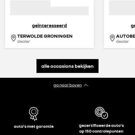
geïnteresseerd
g
TERWOLDE GRONINGEN
dealer
dealer
alle occasions bekijken
ga naar boven
gecertificeerde auto's
auto's met garantie
op 150 controlepunten