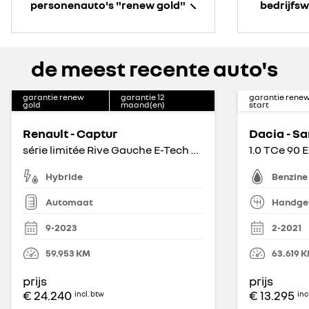
personenauto's "renew gold"
bedrijfs
de meest recente auto's
garantie renew
garantie
12
garantie rene
gold
maand(en)
start
Renault - Captur
Dacia - S
série limitée Rive Gauche E-Tech hybrid 145
1.0 TCe 90 E
Hybride
Benzine
Automaat
Handge
9-2023
2-2021
59.953
KM
63.619
K
prijs
prijs
€ 24.240
€ 13.295
incl. btw
inc