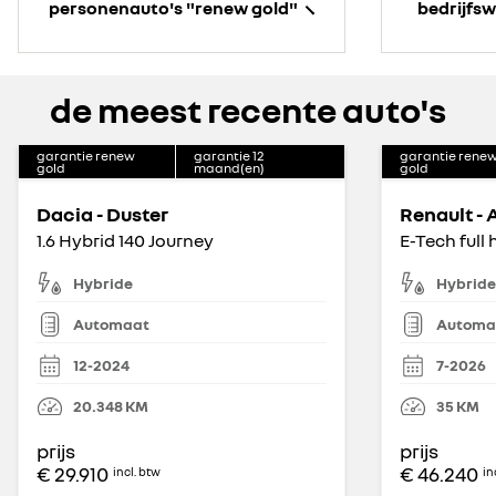
personenauto's "renew gold"
bedrijfs
de meest recente auto's
garantie renew
garantie
12
garantie rene
gold
maand(en)
gold
Dacia - Duster
Renault - 
1.6 Hybrid 140 Journey
Hybride
Hybride
Automaat
Automa
12-2024
7-2026
20.348
KM
35
KM
prijs
prijs
€ 29.910
€ 46.240
incl. btw
in