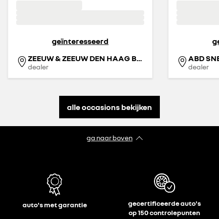
geïnteresseerd
g
ZEEUW & ZEEUW DEN HAAG BINCKHORST
ABD SN
dealer
dealer
alle occasions bekijken
ga naar boven
gecertificeerde auto's
auto's met garantie
op 150 controlepunten