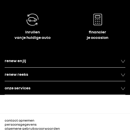
inruilen
financier
van je huidige auto
je occasion
renew en jij
renew reeks
onze services
contact opnemen
persoonsgegevens
algemene gebruiksvoorwaarden