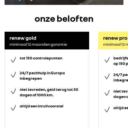
onze beloften
renew gold
renew pro
minimaal 12 maanden garantie
minimaal 12 
tot 150 controlepunten
bedrijf
op 150 
24/7 pechhulp in Europa
24/7 pe
inbegrepen
inbegr
niet tevreden, geld terug tot 30
niet tev
dagen of 1000 km.
dagen o
altijd een inruilvoorstel
altijd e