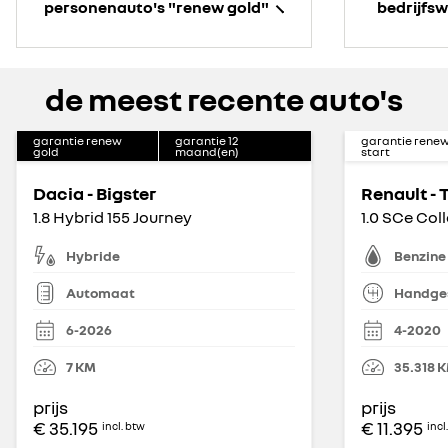
personenauto's "renew gold"
bedrijfs
de meest recente auto's
garantie renew
garantie
12
garantie rene
gold
maand(en)
start
Dacia - Bigster
Renault -
1.8 Hybrid 155 Journey
1.0 SCe Col
Hybride
Benzine
Automaat
Handge
6-2026
4-2020
7
KM
35.318
K
prijs
prijs
€ 35.195
€ 11.395
incl. btw
incl