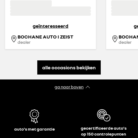
geïnteresseerd
g
BOCHANE AUTO I ZEIST
BOCHAN
dealer
dealer
alle occasions bekijken
ga naar boven
gecertificeerde auto's
auto's met garantie
op 150 controlepunten