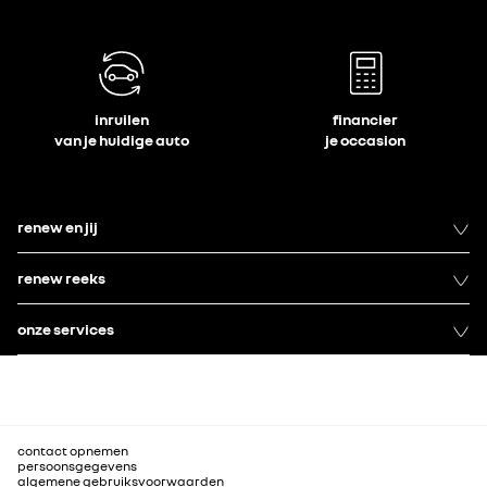
inruilen
financier
van je huidige auto
je occasion
renew en jij
renew reeks
onze services
contact opnemen
persoonsgegevens
algemene gebruiksvoorwaarden