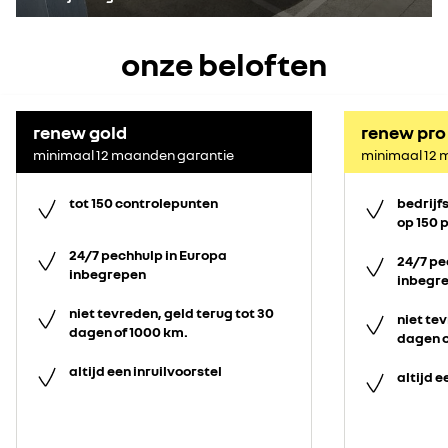
onze beloften
renew gold
renew pro
minimaal 12 maanden garantie
minimaal 12 
tot 150 controlepunten
bedrijf
op 150 
24/7 pechhulp in Europa
24/7 pe
inbegrepen
inbegr
niet tevreden, geld terug tot 30
niet tev
dagen of 1000 km.
dagen o
altijd een inruilvoorstel
altijd e