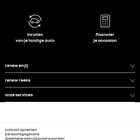
inruilen
financier
van je huidige auto
je occasion
renew en jij
renew reeks
onze services
contact opnemen
persoonsgegevens
algemene gebruiksvoorwaarden