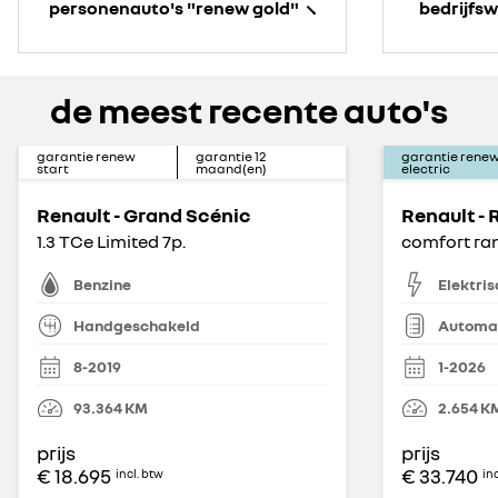
personenauto's "renew gold"
bedrijfs
de meest recente auto's
garantie renew
garantie
12
garantie rene
start
maand(en)
electric
Renault - Grand Scénic
Renault - 
1.3 TCe Limited 7p.
comfort ra
Benzine
Elektris
Handgeschakeld
Automa
8-2019
1-2026
93.364
KM
2.654
K
prijs
prijs
€ 18.695
€ 33.740
incl. btw
in