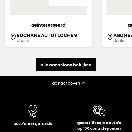
geïnteresseerd
g
BOCHANE AUTO I LOCHEM
ABD HE
dealer
dealer
alle occasions bekijken
ga naar boven
gecertificeerde auto's
auto's met garantie
op 150 controlepunten