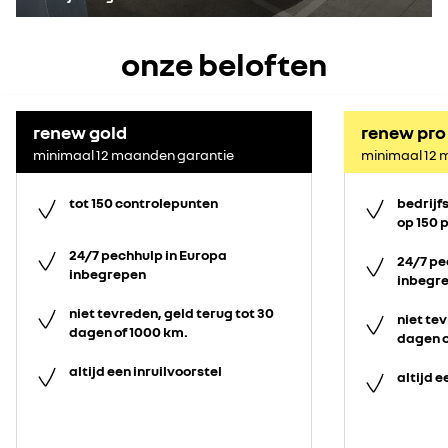
onze beloften
renew gold
renew pro
minimaal 12 maanden garantie
minimaal 12 
tot 150 controlepunten
bedrijf
op 150 
24/7 pechhulp in Europa
24/7 pe
inbegrepen
inbegr
niet tevreden, geld terug tot 30
niet tev
dagen of 1000 km.
dagen o
altijd een inruilvoorstel
altijd e